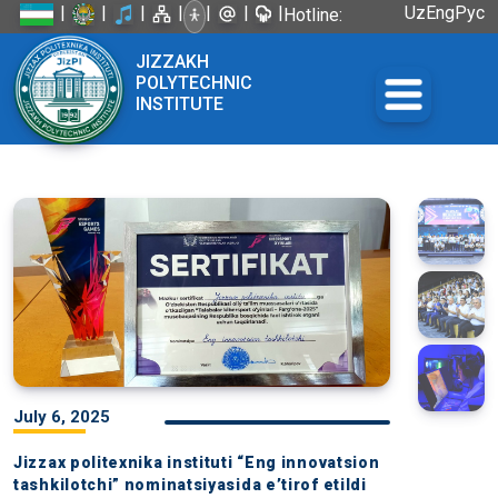
|
|
|
|
|
|
|
Uz
Eng
Рус
Hotline:
+998 72
JIZZAKH
226-45-57
POLYTECHNIC
INSTITUTE
July 6, 2025
Jizzax politexnika instituti “Eng innovatsion
tashkilotchi” nominatsiyasida e’tirof etildi