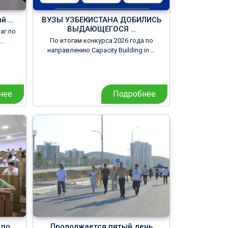
й …
ВУЗЫ УЗБЕКИСТАНА ДОБИЛИСЬ
ВЫДАЮЩЕГОСЯ …
аг по
По итогам конкурса 2026 года по
 …
направлению Capacity Building in …
нее
Подробнее
 по …
Продолжается пятый день