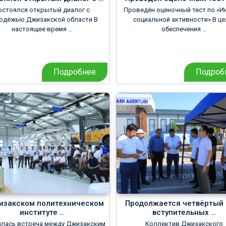
остоялся открытый диалог с
Проведён оценочный тест по «И
одёжью Джизакской области В
социальной активности» В це
настоящее время …
обеспечения …
Подробнее
Подроб
изакском политехническом
Продолжается четвёртый 
институте …
вступительных …
ялась встреча между Джизакским
Коллектив Джизакского