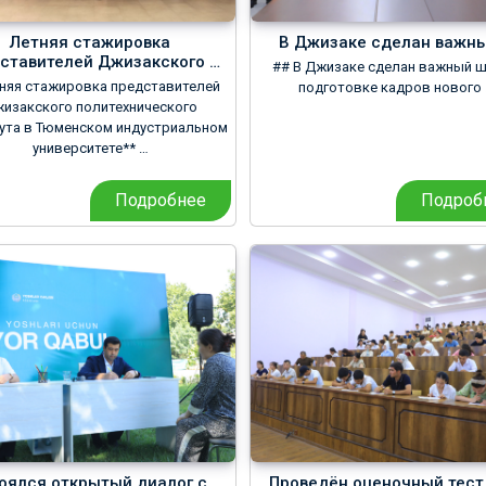
Летняя стажировка
В Джизаке сделан важны
ставителей Джизакского …
## В Джизаке сделан важный ш
няя стажировка представителей
подготовке кадров нового
изакского политехнического
ута в Тюменском индустриальном
университете** …
Подробнее
Подроб
оялся открытый диалог с …
Проведён оценочный тест