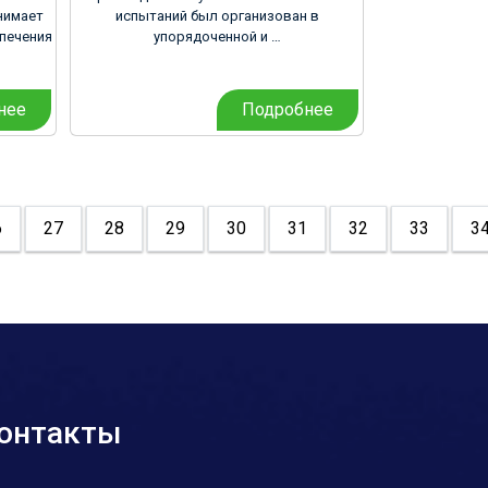
нимает
испытаний был организован в
спечения
упорядоченной и …
нее
Подробнее
6
27
28
29
30
31
32
33
3
онтакты