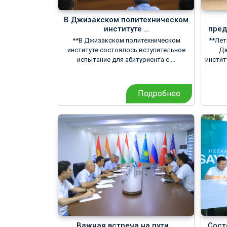
В Джизакском политехническом
институте …
пред
**В Джизакском политехническом
**Лет
институте состоялось вступительное
Дж
испытание для абитуриента с …
инстит
Подробнее
Важная встреча на пути …
Сост