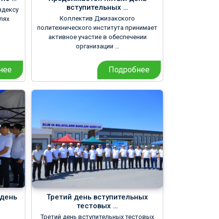
вступительных …
ндексу
Коллектив Джизакского
лях
политехнического института принимает
активное участие в обеспечении
организации …
нее
Подробнее
день
Третий день вступительных
тестовых …
Третий день вступительных тестовых