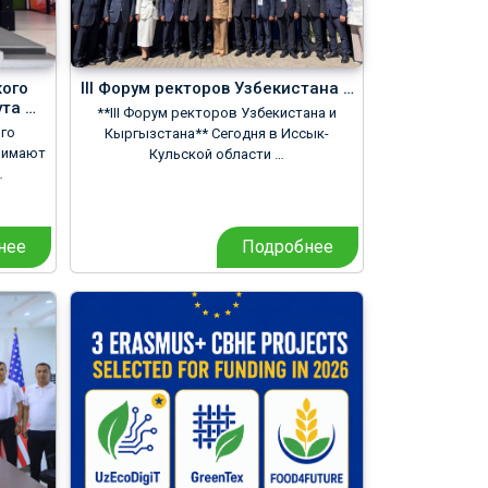
ого
III Форум ректоров Узбекистана …
та …
**III Форум ректоров Узбекистана и
го
Кыргызстана** Сегодня в Иссык-
инимают
Кульской области …
…
нее
Подробнее