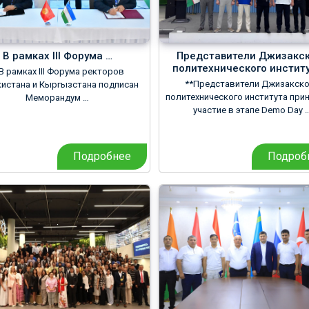
В рамках III Форума …
Представители Джизакск
политехнического институ
В рамках III Форума ректоров
**Представители Джизакско
кистана и Кыргызстана подписан
политехнического института пр
Меморандум …
участие в этапе Demo Day 
Подробнее
Подроб