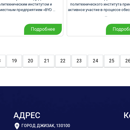
олитехническим институтом и
политехнического института при
местным предприятием «BYD …
активное участие в процессе обе
…
Подробнее
Подроб
8
19
20
21
22
23
24
25
2
АДРЕС
К
ГОРОД ДЖИЗАК, 130100