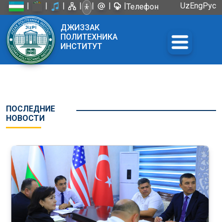
|
|
|
|
|
|
|
Uz
Eng
Рус
Телефон
доверия:
ДЖИЗЗАК
+998 72
ПОЛИТЕХНИКА
226-45-57
ИНСТИТУТ
ПОСЛЕДНИЕ
НОВОСТИ