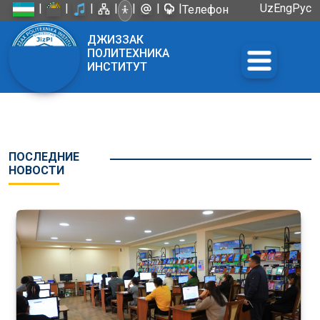
|
|
|
|
|
|
|
Uz
Eng
Рус
Телефон
доверия:
ДЖИЗЗАК
+998 72
ПОЛИТЕХНИКА
226-45-57
ИНСТИТУТ
ПОСЛЕДНИЕ
НОВОСТИ