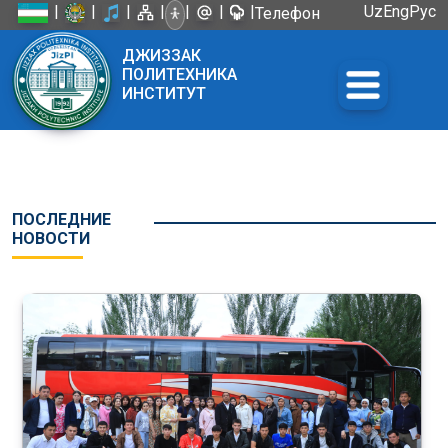
|
|
|
|
|
|
|
Uz
Eng
Рус
Телефон
доверия:
ДЖИЗЗАК
+998 72
ПОЛИТЕХНИКА
226-45-57
ИНСТИТУТ
ПОСЛЕДНИЕ
НОВОСТИ