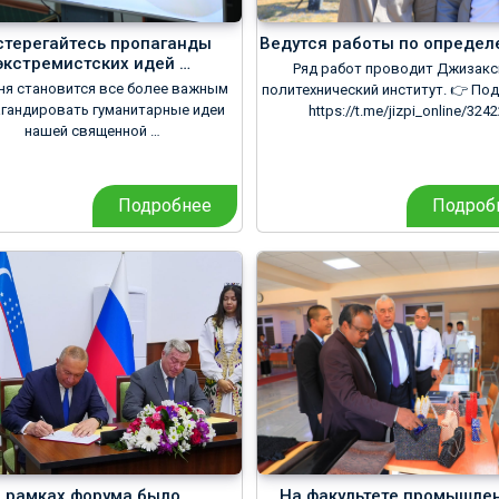
стерегайтесь пропаганды
Ведутся работы по определ
экстремистских идей …
Ряд работ проводит Джизакс
ня становится все более важным
политехнический институт. 👉 По
гандировать гуманитарные идеи
https://t.me/jizpi_online/3242
нашей священной …
Подробнее
Подроб
 рамках форума было …
На факультете промышле