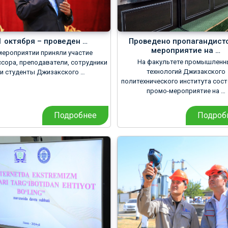
1 октября – проведен …
Проведено пропагандист
мероприятие на …
мероприятии приняли участие
На факультете промышленн
сора, преподаватели, сотрудники
технологий Джизакского
и студенты Джизакского …
политехнического института сос
промо-мероприятие на …
Подробнее
Подроб