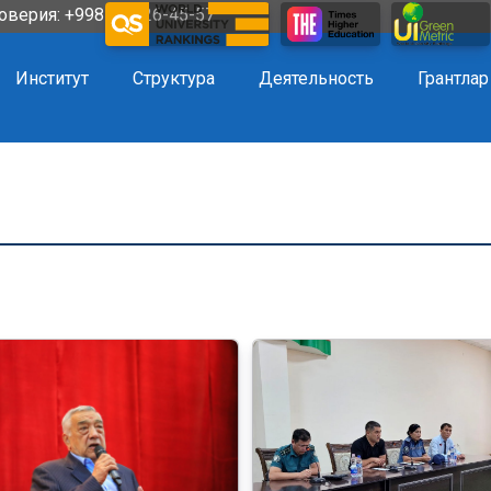
оверия: +998 72 226-45-57
Институт
Структура
Деятельность
Грантлар