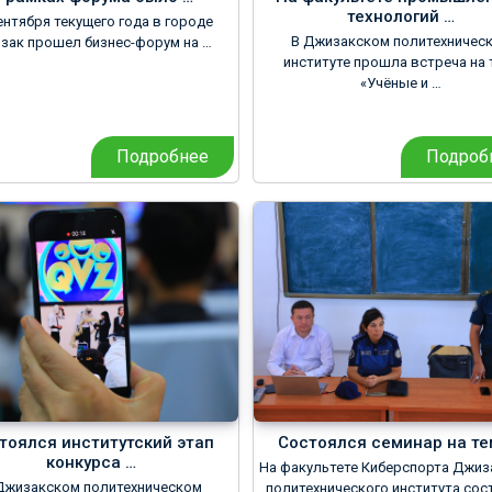
технологий …
ентября текущего года в городе
В Джизакском политехничес
зак прошел бизнес-форум на …
институте прошла встреча на 
«Учёные и …
Подробнее
Подроб
тоялся институтский этап
Состоялся семинар на те
конкурса …
На факультете Киберспорта Джиз
Джизакском политехническом
политехнического института сос