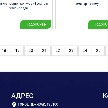
итуте прошел конкурс «Весело и
семинар на тему …
умно» среди …
Подробнее
Подроб
18
19
20
21
22
23
24
25
АДРЕС
К
ГОРОД ДЖИЗАК, 130100