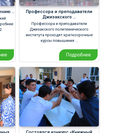
ению …
Профессора и преподаватели
Джизакского …
кий
Профессора и преподаватели
дробнее:
Джизакского политехнического
2
института проходят краткосрочные
курсы повышения …
нее
Подробнее
нных
Состоялся конкурс «Книжный