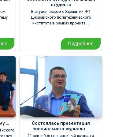
студент»
ком
В студенческом общежитии №1
тему
Джизакского политехнического
института в рамках проекта …
нее
Подробнее
му …
Состоялась презентация
специального журнала …
акского
21 сентября специальный журнал о
тоялся