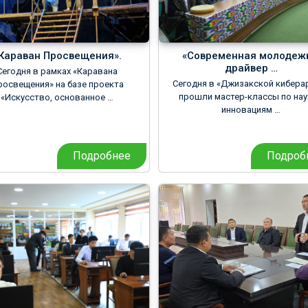
Караван Просвещения».
«Современная молодеж
драйвер …
Сегодня в рамках «Каравана
Сегодня в «Джизакской кибера
росвещения» на базе проекта
прошли мастер-классы по нау
«Искусство, основанное …
инновациям …
Подробнее
Подроб