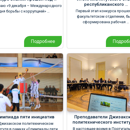
республиканского …
чаю «9 декабря – Международного
Первый этап конкурса проше
дня борьбы с коррупцией» …
факультетском отделении, б
сформирована рабочая …
Подробнее
Подроб
импиада пяти инициатив
Преподаватели Джизакск
политехнического институ
Джизакском политехническом
В настоящее время в Португал
итуте в рамках «Олимпиады пяти