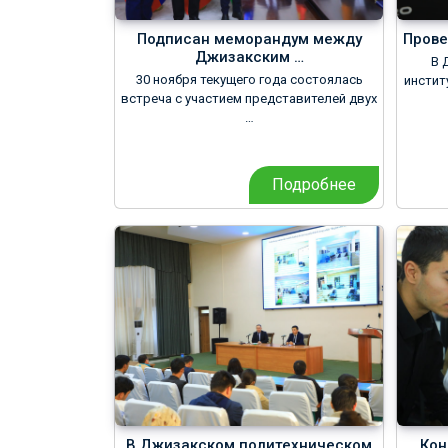
Подписан меморандум между
Прове
Джизакским …
В 
30 ноября текущего года состоялась
инстит
встреча с участием представителей двух
…
Подробнее
В Джизакском политехническом
Кон