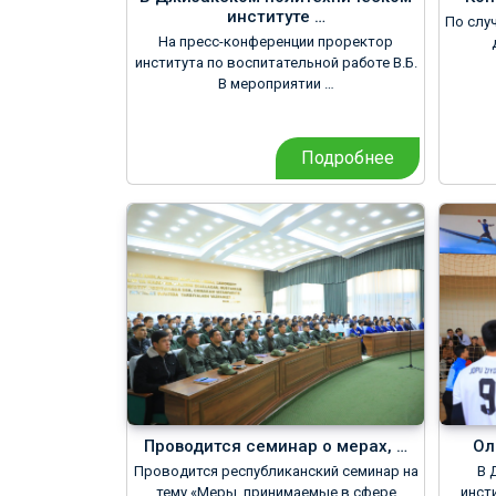
институте …
По слу
На пресс-конференции проректор
института по воспитательной работе В.Б.
В мероприятии …
Подробнее
Проводится семинар о мерах, …
Ол
Проводится республиканский семинар на
В 
тему «Меры, принимаемые в сфере
инст