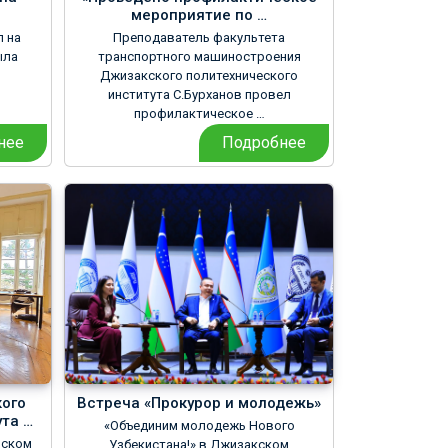
мероприятие по …
л на
Преподаватель факультета
ыла
транспортного машиностроения
Джизакского политехнического
института С.Бурханов провел
профилактическое …
нее
Подробнее
ого
Встреча «Прокурор и молодежь»
та …
«Объединим молодежь Нового
ьском
Узбекистана!» в Джизакском