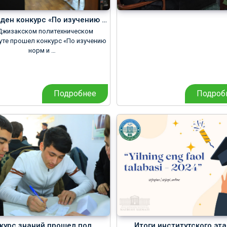
ден конкурс «По изучению …
Джизакском политехническом
уте прошел конкурс «По изучению
норм и …
Подробнее
Подроб
курс знаний прошел под …
Итоги институтского эт