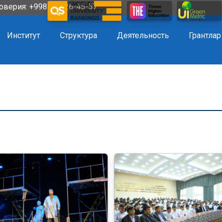
оверия: +998 72 226-45-57
Институт
Структура
Деятельность
Грантлар