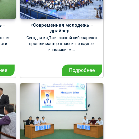
ь –
«Современная молодежь –
драйвер …
рене»
Сегодня в «Джизакской киберарене»
ке и
прошли мастер-классы по науке и
инновациям …
нее
Подробнее