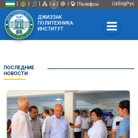
|
|
|
|
|
|
|
Uz
Eng
Рус
Телефон
доверия:
ДЖИЗЗАК
+998 72
ПОЛИТЕХНИКА
226-45-57
ИНСТИТУТ
ПОСЛЕДНИЕ
НОВОСТИ