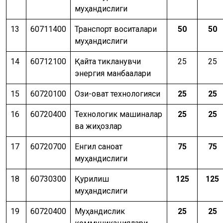
муҳандислиги
13
60711400
Транспорт воситалари
50
50
муҳандислиги
14
60712100
Қайта тикланувчи
25
25
энергия манбаалари
15
60720100
Озиқ-овқат технологияси
25
25
16
60720400
Технологик машиналар
25
25
ва жиҳозлар
17
60720700
Енгил саноат
75
75
муҳандислиги
18
60730300
Қурилиш
125
125
муҳандислиги
19
60720400
Муҳандислик
25
25