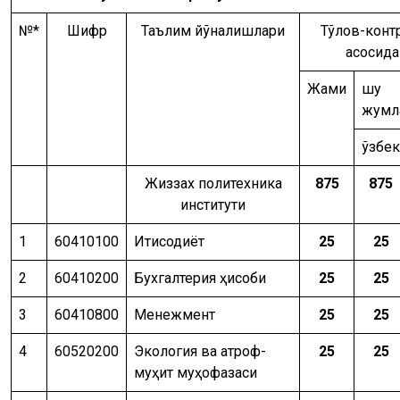
№*
Шифр
Таълим йўналишлари
Тўлов-конт
асосида
Жами
шу
жумл
ўзбек
Жиззах политехника
875
875
институти
1
60410100
Иқтисодиёт
25
25
2
60410200
Бухгалтерия ҳисоби
25
25
3
60410800
Менежмент
25
25
4
60520200
Экология ва атроф-
25
25
муҳит муҳофазаси