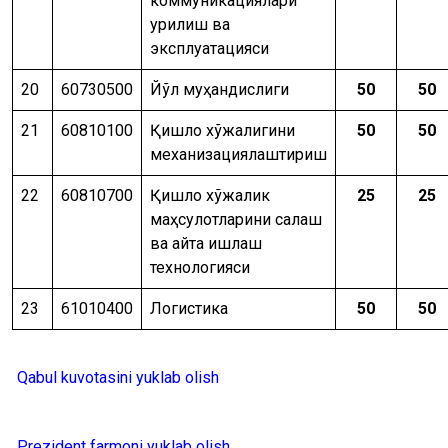
коммуникациялари
қурилиш ва
эксплуатацияси
20
60730500
Йўл муҳандислиги
50
50
21
60810100
Қишлоқ хўжалигини
50
50
механизациялаштириш
22
60810700
Қишлоқ хўжалик
25
25
маҳсулотларини сақлаш
ва қайта ишлаш
технологияси
23
61010400
Логистика
50
50
Qabul kuvotasini yuklab olish
Prezident farmoni yuklab olish