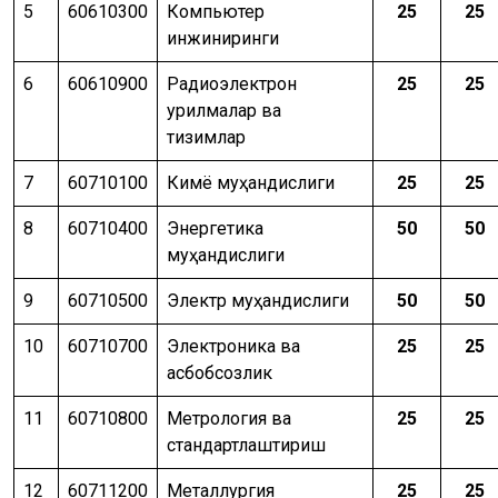
5
60610300
Компьютер
25
25
инжиниринги
6
60610900
Радиоэлектрон
25
25
қурилмалар ва
тизимлар
7
60710100
Кимё муҳандислиги
25
25
8
60710400
Энергетика
50
50
муҳандислиги
9
60710500
Электр муҳандислиги
50
50
10
60710700
Электроника ва
25
25
асбобсозлик
11
60710800
Метрология ва
25
25
стандартлаштириш
12
60711200
Металлургия
25
25