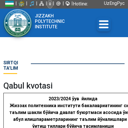
|
|
|
|
|
|
|
Uz
Eng
Рус
Hotline:
+998 72
JIZZAKH
226-45-57
POLYTECHNIC
INSTITUTE
SIRTQI
TA’LIM
Qabul kvotasi
2023/2024 ўқув йилида
Жиззах политехника институти
бакалавриатининг си
таълим шакли бўйича давлат буюртмаси асосида ўқ
қабул қилиш
параметрларининг таълим йўналишлари 
ўқитиш тиллари бўйича тақсимланиши