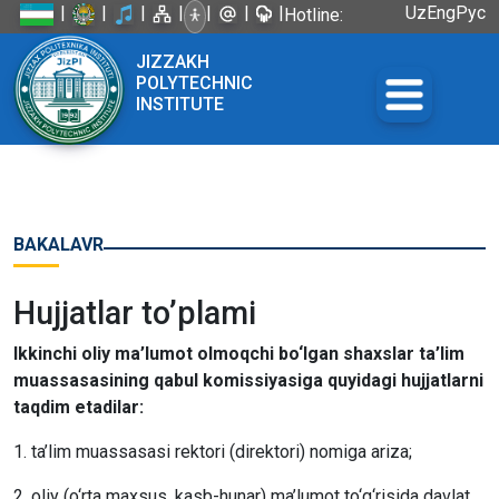
|
|
|
|
|
|
|
Uz
Eng
Рус
Hotline:
+998 72
JIZZAKH
226-45-57
POLYTECHNIC
INSTITUTE
BAKALAVR
Hujjatlar to’plami
Ikkinchi oliy ma’lumot olmoqchi bo‘lgan shaxslar ta’lim
muassasasining qabul komissiyasiga quyidagi hujjatlarni
taqdim etadilar:
1. ta’lim muassasasi rektori (direktori) nomiga ariza;
2. oliy (o‘rta maxsus, kasb-hunar) ma’lumot to‘g‘risida davlat