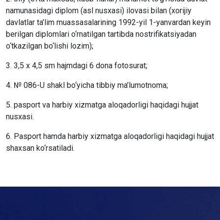
namunasidagi diplom (asl nusxasi) ilovasi bilan (xorijiy
davlatlar ta’lim muassasalarining 1992-yil 1-yanvardan keyin
berilgan diplomlari o‘rnatilgan tartibda nostrifikatsiyadan
o‘tkazilgan bo‘lishi lozim);
3. 3,5 x 4,5 sm hajmdagi 6 dona fotosurat;
4. № 086-U shakl bo‘yicha tibbiy ma’lumotnoma;
5. pasport va harbiy xizmatga aloqadorligi haqidagi hujjat
nusxasi.
6. Pasport hamda harbiy xizmatga aloqadorligi haqidagi hujjat
shaxsan ko‘rsatiladi.